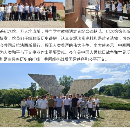
杀纪念馆、万人坑遗址，并向学生教师遇难者纪念碑献花。纪念馆馆长斯坦科
惨案，馆员们仔细聆听历史讲解，认真参观珍贵史料和遇难者遗物，切
会共同反抗法西斯暴行、捍卫人类尊严的伟大斗争。李大使表示，中塞
为人类和平与正义事业作出重要贡献。今年是中国人民抗日战争和世界反
和歪曲侵略历史的行径，共同维护战后国际秩序和公平正义。