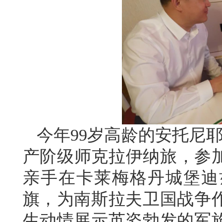
今年99岁高龄的安托尼耶
产阶级师克拉伊纳旅，参加
亲手在卡莱梅格丹城堡迪
旗，为南斯拉夫卫国战争
生动情展示英姿勃发的军