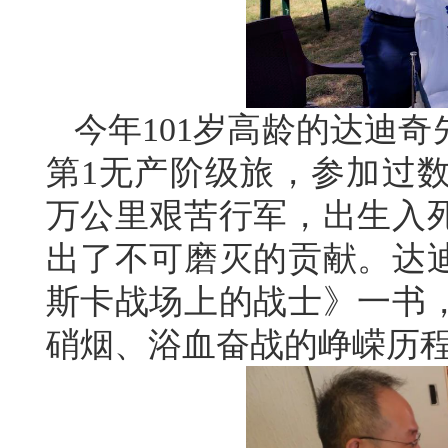
今年101岁高龄的达迪
第1无产阶级旅，参加过
万公里艰苦行军，出生入
出了不可磨灭的贡献。达
斯卡战场上的战士》一书，
硝烟、浴血奋战的峥嵘历