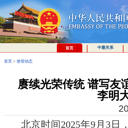
中塞关系
首页
首页
>
使馆动态
赓续光荣传统 谱写友
李明
20
北京时间2025年9月3