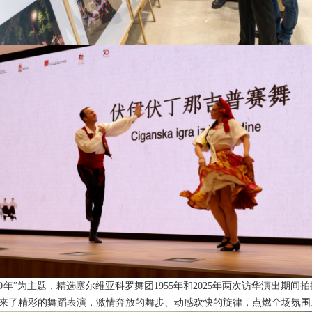
0年”为主题，精选塞尔维亚科罗舞团1955年和2025年两次访华演出期间
来了精彩的舞蹈表演，激情奔放的舞步、动感欢快的旋律，点燃全场氛围