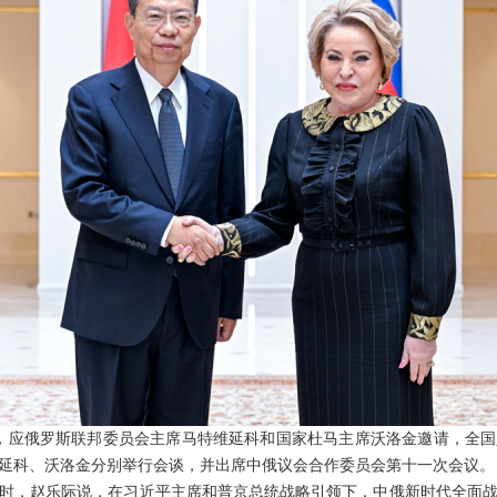
至30日，应俄罗斯联邦委员会主席马特维延科和国家杜马主席沃洛金邀请，
延科、沃洛金分别举行会谈，并出席中俄议会合作委员会第十一次会议。
时，赵乐际说，在习近平主席和普京总统战略引领下，中俄新时代全面