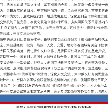
问，两国元首举行深入友好、富有成果的会谈，共同签署中俄关于进一
为、更快发展的新阶段。中方愿同俄方一道，全面落实两国元首重要共识
25周年为契机，赓续传统友好，增进战略互信，深化互利合作和利益交
交流机制日益完善，在优化双边合作法律环境、夯实两国关系民意基础
交往良好势头，增进了解互信，加强交流互鉴，更好服务中俄新时代全面
等领域，开展立法经验交流。
俄中关系达到历史最好水平。俄联邦委员会始终致力于推动俄中新时代
流，为促进经贸、投资、能源、人文、交通、地方等各领域务实合作提供
纪大国关系的典范。促进俄中友好合作，是俄国家杜马各党派的坚定共识
定恪守一个中国原则，愿同中方加强多边合作，共同捍卫二战胜利成果。
作委员会第十一次会议。他指出，两国立法机构要坚持以元首外交为引领
实见效。及时批准并督促落实有利于双边合作的法律文件，营造透明、
。积极参与“中俄教育年”等活动，深化人文交流，为中俄友好夯实民意
献计出力。密切在各国议会联盟等多边机制内的协作，促进国际公平正义
参观了《中俄睦邻友好合作条约》签署25周年图片展和中共六大会址
夫和州立法会议主席韦杰尔尼科夫，表示希望加强地方务实合作，增进人
中华人民共和国驻塞尔维亚共和国大使馆 版权所有