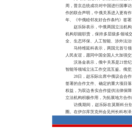
周，普京总统成功对中国进行国事访
作的联合声明，中俄关系进入更有作
年、《中俄睦邻友好合作条约》签署
赵乐际表示，中俄两国立法机构
机构职能职责，保持多层级多领域
全、生态环保、人工智能、涉外法治
马特维延科表示，两国元首引领
人民友谊，愿同中国全国人大加强交
沃洛金表示，俄中关系是21世
智能等领域立法工作交流互鉴。俄坚
28日，赵乐际出席中俄议会合
签署的合作文件、确定的重大项目落
权益，为双边务实合作提供法律保障
立法机构积极作用，为拓展地方合作
访俄期间，赵乐际在莫斯科分别
圈。在伊尔库茨克州会见州长科布泽