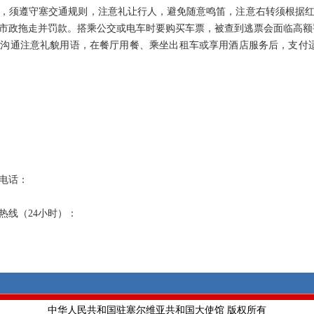
，须遵守塞交通规则，注意礼让行人，避免随意鸣笛，注意右转须根据
市政拖走并罚款。搭乘公交或电车时要购买车票，被查到逃票会面临高额
沟通注意礼貌用语，在餐厅用餐、乘坐出租车或享用酒店服务后，支付适当
电话：
热线（24小时）：
中华人民共和国驻塞尔维亚共和国大使馆 版权所有