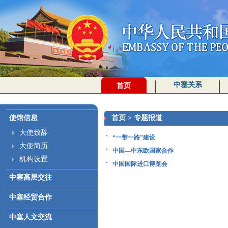
中塞关系
首页
使馆信息
首页
>
专题报道
大使致辞
“一带一路”建设
大使简历
中国—中东欧国家合作
机构设置
中国国际进口博览会
中塞高层交往
中塞经贸合作
中塞人文交流