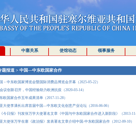
中塞关系
使馆动态
领事服务
专题报道
>
中国—中东欧国家合作
国－中东欧国家博览会暨国际消费品博览会开幕（2025-05-22）
频会议创新召开，中国经验助力欧洲抗疫（2020-03-14）
欧国家合作五年成果清单（2017-11-28）
亚大使李满长出席首届中国—中东欧文化创意产业论坛（2016-06-06）
《今日报》刊发张万学大使署名文章《中国与中东欧国家合作进入新阶段》（2013-11-
亚大使张万学在塞《政治报》发表署名文章介绍中国-中东欧国家合作（2012-09-10）