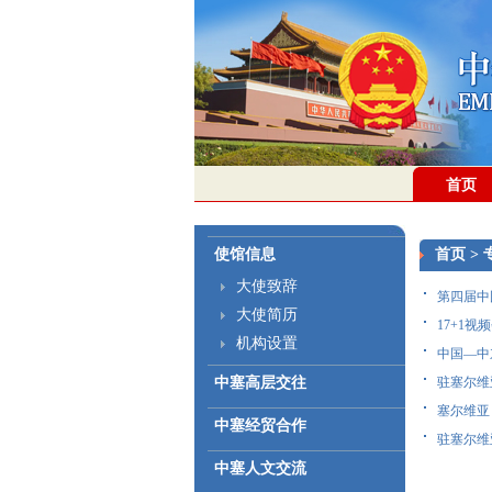
首页
使馆信息
首页
>
大使致辞
第四届中
大使简历
17+1视
机构设置
中国—中东
中塞高层交往
驻塞尔维
塞尔维亚
中塞经贸合作
驻塞尔维
中塞人文交流