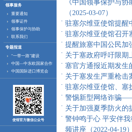
《中国领事保护与协
领事服务
（2025-03-07）
重要通知
领事证件
驻塞尔维亚使馆提醒中国
领事保护与协助
驻塞尔维亚使馆召开塞执
联系我们
提醒旅塞中国公民加强冬
专题报道
关于塞政府呼吁限期上缴
“一带一路”建设
中国—中东欧国家合作
塞官方通报近期发生的2
中国国际进口博览会
关于塞发生严重枪击案的
驻塞尔维亚使馆、塞执法
警惕新型网络诈骗——换
关于加强夏季防火的提示（
警钟鸣于心 平安伴我
使馆官方微信公众号
频讲座（2022-04-19