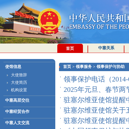
中塞关系
首页
使馆信息
首页
>
领事服务
>
领事保护与协助
大使致辞
领事保护电话（2014-0
大使简历
2025年元旦、春节两
机构设置
驻塞尔维亚使馆提醒中国
中塞高层交往
驻塞尔维亚使馆关于五一
中塞经贸合作
驻塞尔维亚使馆提醒中国
中塞人文交流