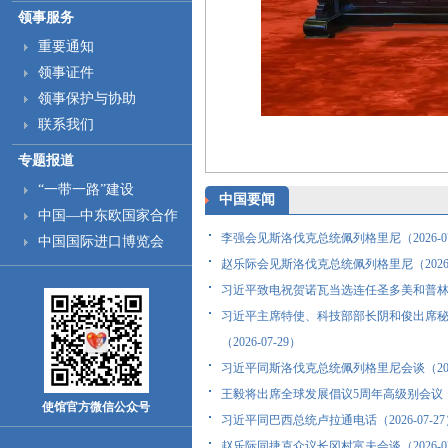
领事服务
重要通知
领事证件
领事保护与协助
联系我们
专题报道
“一带一路”建设
中国要闻
中国—中东欧国家合作
李强会见斯洛伐克总统佩列格里尼（2026-07
中国国际进口博览会
赵乐际会见斯洛伐克总统佩列格里尼（2026-0
习近平致电祝贺诺瓦当选连任圣多美和普林西比总
习近平主席特使、科技部部长阴和俊出席
（2026-07-29）
习近平同斯洛伐克总统佩列格里尼会谈（2026-
王毅将出席全球发展倡议5周年高级别会议（202
使馆官方微信公众号
习近平同巴西总统卢拉通电话（2026-07-27
赵乐际同捷克众议长冈村富夫会谈（2026-07