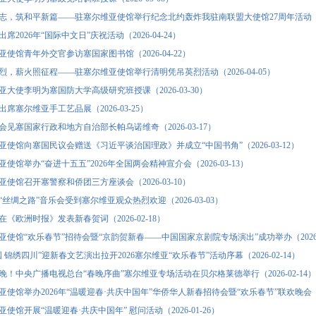
志，筑和平新篇——驻塞尔维亚使馆举行纪念北约轰炸我驻南联盟大使馆27周年活动（2026
席2026年“国际中文日”庆祝活动（2026-04-24）
使馆青年外交官参访塞国家图书馆（2026-04-22）
烈，薪火照征程——驻塞尔维亚使馆举行清明凭吊英烈活动（2026-04-05）
亚大使李明为塞国防大学高级研究班授课（2026-03-30）
席塞尔维亚手工艺品展（2026-03-25）
会见塞国家行政和地方自治部长帕乌诺维奇（2026-03-17）
亚使馆向塞国民议会赠送《习近平谈治国理政》并成立“中国书角”（2026-03-12）
使馆举办“奋进十五五”2026年全国两会精神宣介会（2026-03-13）
使馆召开塞警察和侨团三方座谈会（2026-03-10）
丝绸之路”音乐会受到塞尔维亚观众热烈欢迎（2026-03-03）
《欧洲时报》发表新春贺词（2026-02-18）
亚使馆“欢乐春节”招待会暨“京韵贺新春——中国国家京剧院专场演出”成功举办（2026-0
 锦绣四川”迎新春文艺演出拉开2026塞尔维亚“欢乐春节”活动序幕（2026-02-14）
晚！中央广播电视总台“春晚序曲”塞尔维亚专场活动在贝尔格莱德举行（2026-02-14）
使馆举办2026年“温暖迎春·共庆中国年”华侨华人新春招待会暨“欢乐春节”联欢晚会（202
使馆开展“温暖迎春·共庆中国年” 慰问活动（2026-01-26）