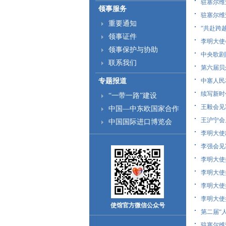
驻塞尔维
领事服务
驻塞尔维亚
重要通知
“共赴跨越
领事证件
李明大使会
领事保护与协助
中央歌剧
联系我们
第六届贝尔
专题报道
中塞人民友
续写新时
“一带一路”建设
王毅会见塞
中国—中东欧国家合作
王沪宁会见
中国国际进口博览会
李明大使出
李强会见塞
李明大使接
李明大使
李明大使
李明大使
使馆官方微信公众号
第二届“人
驻塞尔维亚