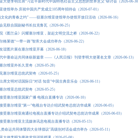
亚大使李明出席“习近平新时代中国特色社会主义思想的世界意义”研讨会（2026-06-3
使馆举办 庆祝中国共产党成立105周年招待会（2026-07-01）
文化的青春之约” ——驻塞尔维亚使馆举办使馆开放日活动（2026-06-16）
见联合国副秘书长拉克鲁瓦（2026-06-25）
院《图兰朵》闪耀塞尔维亚，架起文明交流之桥（2026-06-22）
格莱德“一带一路”智库大会成功举办（2026-06-22）
谊图片展在塞尔维亚开幕（2026-06-18）
代中塞命运共同体崭新篇章 ——《人民日报》刊登李明大使署名文章（2026-06-13）
尔维亚外长久里奇（2026-05-28）
塞尔维亚总统武契奇（2026-05-25）
席文明对话国际日“对话·知音”中国古典音乐会（2026-06-11）
尔维亚总统武契奇（2026-05-25）
受塞尔维亚国家广播 电视台直播专访（2026-06-10）
接受塞尔维亚“第一”电视台专访介绍武契奇总统访华成果（2026-06-05）
接受塞尔维亚南通社电视台直播专访介绍武契奇总统访华成果（2026-06-03）
接受塞尔维亚主流媒体讯息电视台直播专访（2026-05-13）
类命运共同体暨四大全球倡议”高级别对话会成功举办（2026-05-11）
大使李明为塞政党培训班授课（2026-05-08）