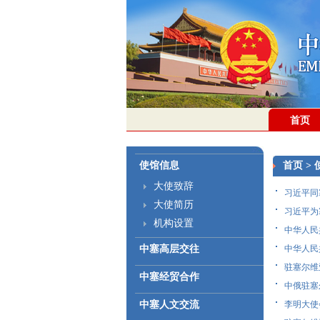
首页
使馆信息
首页
>
大使致辞
习近平同塞
大使简历
习近平为塞
机构设置
中华人民
中塞高层交往
中华人民
驻塞尔维
中塞经贸合作
中俄驻塞
中塞人文交流
李明大使会