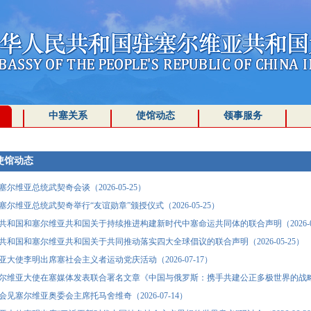
中塞关系
使馆动态
领事服务
使馆动态
尔维亚总统武契奇会谈（2026-05-25）
尔维亚总统武契奇举行“友谊勋章”颁授仪式（2026-05-25）
共和国和塞尔维亚共和国关于持续推进构建新时代中塞命运共同体的联合声明（2026-05
共和国和塞尔维亚共和国关于共同推动落实四大全球倡议的联合声明（2026-05-25）
亚大使李明出席塞社会主义者运动党庆活动（2026-07-17）
尔维亚大使在塞媒体发表联合署名文章《中国与俄罗斯：携手共建公正多极世界的战略伙伴关
见塞尔维亚奥委会主席托马舍维奇（2026-07-14）