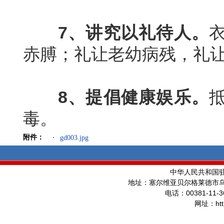
7
、讲究以礼待人。
赤膊；礼让老幼病残，礼
8
、提倡健康娱乐。
毒。
附件：
gd003.jpg
中华人民共和国
地址：塞尔维亚贝尔格莱德市
00381-11-3
电话：
ht
网址：