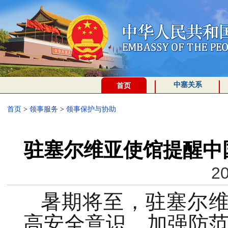
中塞关系
首页
首页
>
领事服务
>
领事保护与协助
驻塞尔维亚使馆提醒中
20
暑期将至，驻塞尔
高安全意识，加强防