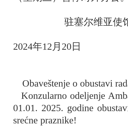
驻塞尔维亚使馆
2024年12月20日
Obaveštenje o obustavi r
Konzularno odeljenje Amb
01.01. 2025. godine obustav
srećne praznike!