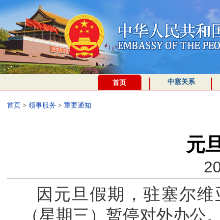
中塞关系
首页
首页
>
领事服务
>
重要通知
元
20
因元旦假期，驻塞尔维亚
（星期三）暂停对外办公