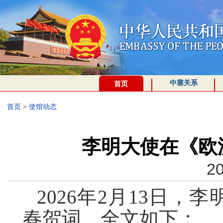
中塞关系
首页
首页
>
使馆动态
李明大使在《欧
20
2026
年
2
月
13
日，李
春贺词。全文如下：