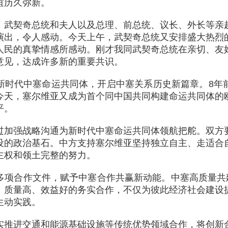
谊历久弥新。
，武契奇总统和夫人以及总理、前总统、议长、外长等亲
演出，令人感动。今天上午，武契奇总统又安排盛大热烈
人民的真挚情感所感动。刚才我同武契奇总统在亲切、友
意见，达成许多新的重要共识。
新时代中塞命运共同体，开启中塞关系历史新篇章。8年
今天，塞尔维亚又成为首个同中国共同构建命运共同体的
平。
过加强战略沟通为新时代中塞命运共同体领航把舵。双方
设的政治基石。中方支持塞尔维亚坚持独立自主、走适合
主权和领土完整的努力。
多项合作文件，赋予中塞合作共赢新动能。中塞高质量共建
、质量高、效益好的务实合作，不仅为彼此经济社会建设
生动实践。
实推进交通和能源基础设施等传统优势领域合作，将创新