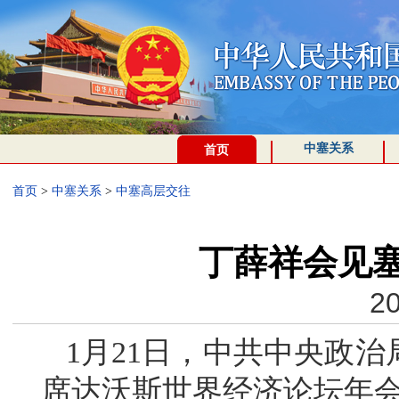
中塞关系
首页
首页
>
中塞关系
>
中塞高层交往
丁薛祥会见
20
1月21日，中共中央政
席达沃斯世界经济论坛年