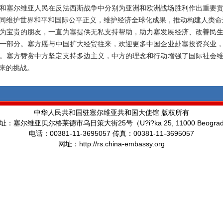
民和塞尔维亚人民在反法西斯战争中分别为亚洲和欧洲战场胜利作出重要
同维护世界和平和国际公平正义，维护经济全球化成果，推动构建人类命
为宝贵的朋友，一直为塞提供无私支持帮助，助力塞发展经济、改善民
一部分。塞方愿与中国扩大经贸往来，欢迎更多中国企业赴塞投资兴业
博会。塞方赞赏中方坚定支持多边主义，中方的理念和行动增强了国际社会
来的挑战。
中华人民共和国驻塞尔维亚共和国大使馆 版权所有
25
U?i?ka 25, 11000 Beogra
址：塞尔维亚贝尔格莱德市乌日策大街
号（
00381-11-3695057
00381-11-3695057
电话：
传真：
http://rs.china-embassy.org
网址：