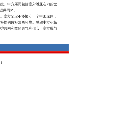
贡献。中方愿同包括塞尔维亚在内的世
运共同体。
生。塞方坚定不移恪守一个中国原则，
，将提供良好营商环境。希望中方积极
维护共同利益的勇气和信心，塞方愿与
d
）