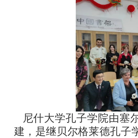
尼什大学孔子学院由塞
建，是继贝尔格莱德孔子