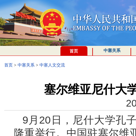
中塞关系
首页
首页
>
中塞关系
>
中塞人文交流
塞尔维亚尼什大
20
9月20日，尼什大学孔
隆重举行。中国驻塞尔维