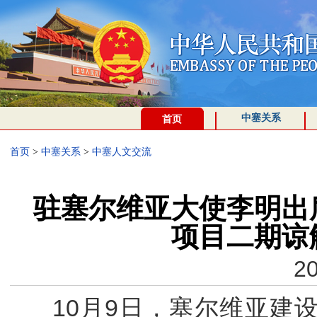
中塞关系
首页
首页
>
中塞关系
>
中塞人文交流
驻塞尔维亚大使李明出
项目二期谅
20
10月9日，塞尔维亚建