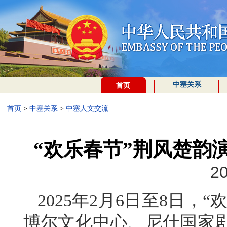
中塞关系
首页
首页
>
中塞关系
>
中塞人文交流
“欢乐春节”荆风楚韵
20
2025年2月6日至8日
博尔文化中心、尼什国家剧院