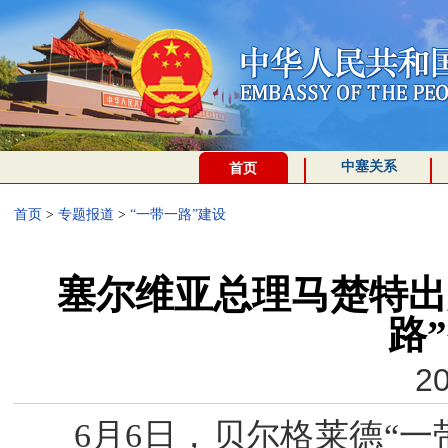
中塞关系
首页
首页
>
专题报道
>
“一带一路”建设
塞尔维亚总理马楚特出
路
20
6月6日，贝尔格莱德“一