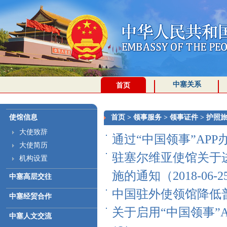
中塞关系
首页
使馆信息
首页
>
领事服务
>
领事证件
>
护照
大使致辞
通过“中国领事”APP办
大使简历
驻塞尔维亚使馆关于进
机构设置
施的通知（2018-06-2
中塞高层交往
中国驻外使领馆降低普通
中塞经贸合作
关于启用“中国领事”A
中塞人文交流